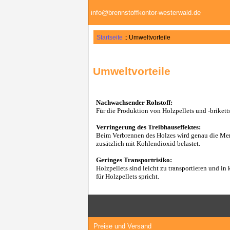
info@brennstoffkontor-westerwald.de
Startseite
:: Umweltvorteile
Umweltvorteile
Nachwachsender Rohstoff:
Für die Produktion von Holzpellets und -briketts
Verringerung des Treibhauseffektes:
Beim Verbrennen des Holzes wird genau die Men
zusätzlich mit Kohlendioxid belastet.
Geringes Transportrisiko:
Holzpellets sind leicht zu transportieren und i
für Holzpellets spricht.
Preise und Versand