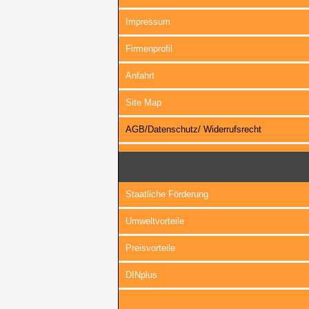
Impressum
Firmenprofil
Anfahrt
Site Map
AGB/Datenschutz/ Widerrufsrecht
Staatliche Förderung
Umweltvorteile
Preisvorteile
DINplus